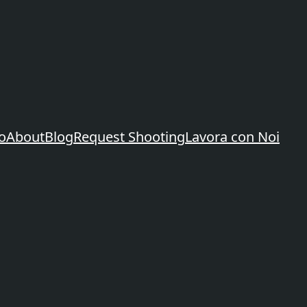
io
About
Blog
Request Shooting
Lavora con Noi