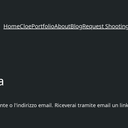
Home
Cloe
Portfolio
About
Blog
Request Shootin
a
nte o l'indirizzo email. Riceverai tramite email un li