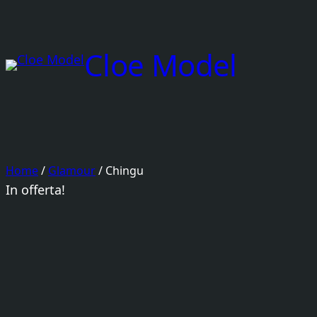
Vai
al
Cloe Model
contenuto
Home
/
Glamour
/ Chingu
In offerta!